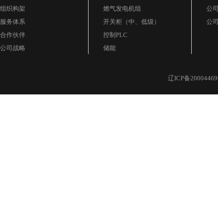
组织构架
燃气发电机组
公
服务体系
开关柜（中、低级）
公
合作伙伴
控制PLC
公司战略
储能
辽ICP备20004469