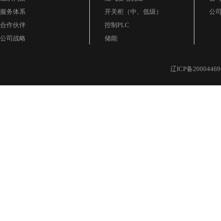
服务体系
开关柜（中、低级）
公
合作伙伴
控制PLC
公司战略
储能
辽ICP备20004469